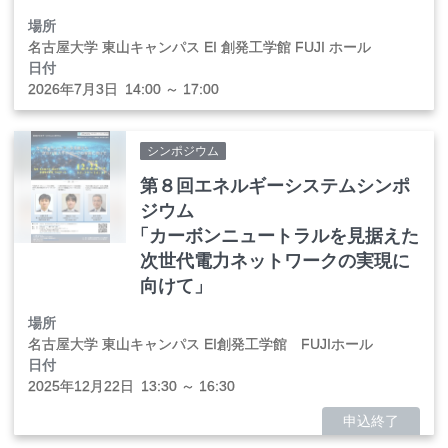
場所
名古屋大学 東山キャンパス EI 創発工学館 FUJI ホール
日付
2026年
7
月
3
日
14:00 ～ 17:00
シンポジウム
第８回エネルギーシステムシンポ
ジウム
「
カーボンニュートラルを見据えた
次世代電力ネットワークの実現に
向けて」
場所
名古屋大学 東山キャンパス EI創発工学館 FUJIホール
日付
2025年
12
月
22
日
13:30 ～ 16:30
申込終了