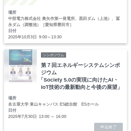
場所
中部電力株式会社 奥矢作第一発電所、黒田ダム（上池）、冨
永ダム（調整池）［愛知県豊田市］
日付
2025年
10
月
3
日
9:00～13:30
シンポジウム
第７回エネルギーシステムシンポ
ジウム
「
Society 5.0の実現に向けたAI・
IoT技術の最新動向と今後の展望」
場所
名古屋大学 東山キャンパス ES総合館 ESホール
日付
2025年
7
月
30
日
13:00 ～ 16:00
申込終了