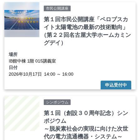
市民公開講座
第１回市民公開講座「ペロブスカ
イト太陽電池の最新の技術動向」
（
第２２回名古屋大学ホームカミン
グデイ）
場所
IB館中棟 1階 015講義室
日付
2026年
10
月
17
日
14:00 ～ 16:00
申込受付中
シンポジウム
第１回（創設３０周年記念）シン
ポジウム
～脱炭素社会の実現に向けた次世
代の電力流通機器・システム～