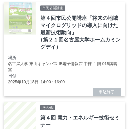
市民公開講座
第４回市民公開講座「将来の地域
マイクログリッドの導入に向けた
最新技術動向」
（
第２１回名古屋大学ホームカミン
グデイ）
場所
名古屋大学 東山キャンパス IB電子情報館 中棟 １階 015講義
室
日付
2025年
10
月
18
日
14:00 ~16:00
申込終了
その他
第４回 電力・エネルギー技術セミ
ナー