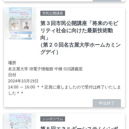
市民公開講座
第３回市民公開講座「将来のモビ
リティ社会に向けた最新技術動
向」
（
第２０回名古屋大学ホームカミン
グデイ）
場所
名古屋大学 IB電子情報館 中棟 015講義室
日付
2024年
10
月
19
日
14:00 ～ 16:00 ＊＊定員に達しましたので受付は終了いたしま
した＊＊
申込終了
シンポジウム
第５回エネルギーシステムシンポ