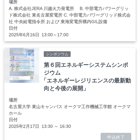
場所
A. 株式会社JERA 川越火力発電所 B. 中部電力パワーグリッ
ド株式会社 東名古屋変電所 C. 中部電力パワーグリッド株式会
社 中央給電指令所 および 東海変電所構内GIL設備
日付
2025年
6
月
16
日
13:00～17:00
シンポジウム
第６回エネルギーシステムシンポ
ジウム
「
エネルギーレジリエンスの最新動
向と今後の展開」
場所
名古屋大学 東山キャンパス オークマ工作機械工学館 オークマ
ホール
日付
2025年
2
月
17
日
13:30 ～ 16:30
申込終了